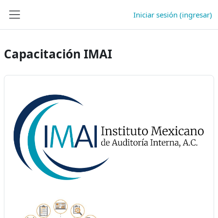
Saltar al contenido principal
Iniciar sesión (ingresar)
Pánel lateral
Capacitación IMAI